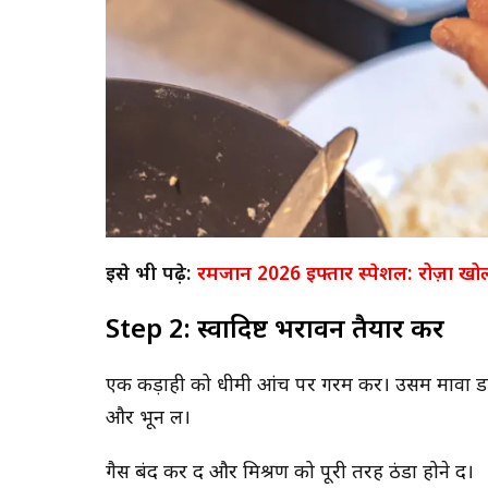
इसे भी पढ़े:
रमजान 2026 इफ्तार स्पेशल: रोज़ा खो
Step 2: स्वादिष्ट भरावन तैयार करें
एक कड़ाही को धीमी आंच पर गरम करें। उसमें मावा 
और भून लें।
गैस बंद कर दें और मिश्रण को पूरी तरह ठंडा होने दें।