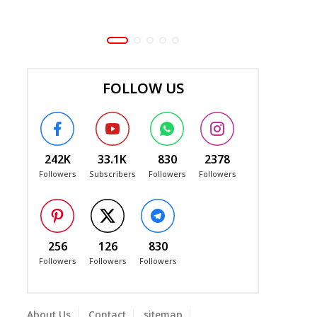
FOLLOW US
242K
33.1K
830
2378
Followers
Subscribers
Followers
Followers
256
126
830
Followers
Followers
Followers
About Us
Contact
sitemap