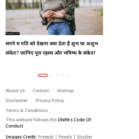
स्वप्न शास्त्र: सपने में सफाई करते हुए देखना क्या
सपने में झाड़
शुभ संकेत देता है? जानिए बदलती किस्मत का
हो सकता है! जा
रहस्य!
About Us
Contact
sitemap
Disclaimer
Privacy Policy
Terms & Conditions
This website follows the
DNPA’s Code Of
Conduct
Images Credit
:
Freepik
|
Pexels
|
Shutter