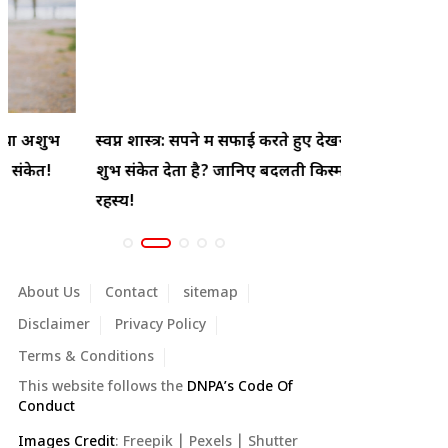
स्वप्न शास्त्र: सपने में सफाई करते हुए देखना क्या
सपने में झाड़
शुभ संकेत देता है? जानिए बदलती किस्मत का
हो सकता है! जा
रहस्य!
About Us
Contact
sitemap
Disclaimer
Privacy Policy
Terms & Conditions
This website follows the
DNPA’s Code Of
Conduct
Images Credit
:
Freepik
|
Pexels
|
Shutter